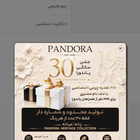
چرم طبیعی
6 تا کارت + اسکناس