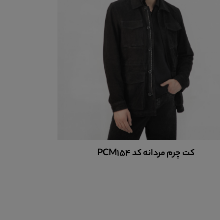
کفش چرم
کت چرم مردانه کد PCM154