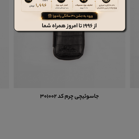
جاسوئیچی چرم کد 301002