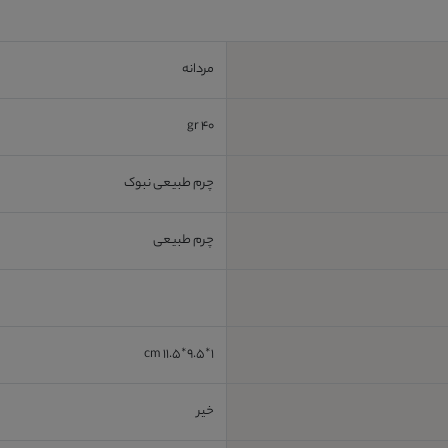
مردانه
40 gr
چرم طبیعی نبوک
چرم طبیعی
1*9.5*11.5 cm
خیر