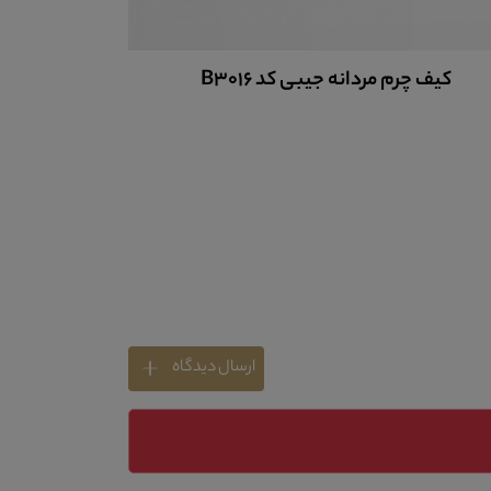
کیف چرم مردانه جیبی کد B3016
کیف 
ارسال دیدگاه