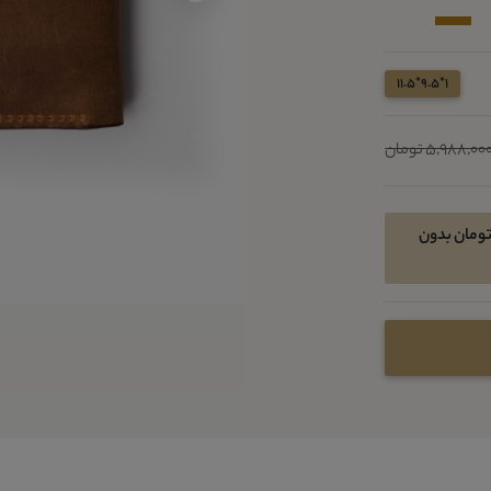
1*9.5*11.5
5,988,00 تومان
ان خرید اقساطی در 4 قسط ماهیانه 973050 تومان بدون