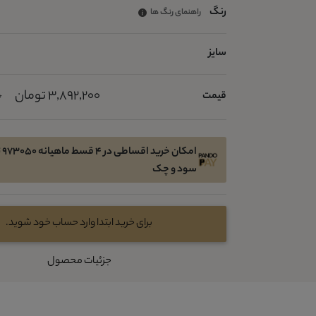
رنگ
راهنمای رنگ ها
سایز
3,892,200 تومان
قیمت
0
امک
سود و چک
برای خرید ابتدا وارد حساب خود شوید.
جزئیات محصول