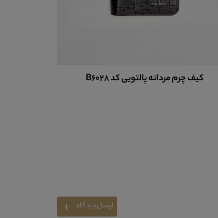
کیف چرم مردانه پالتویی کد B6028
کیف چر
ارسال دیدگاه