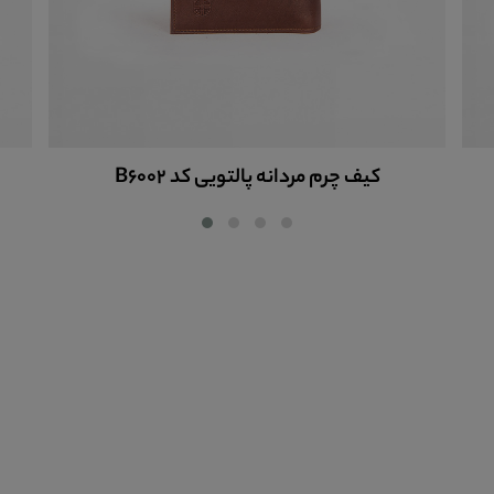
کیف چرم مردانه پالتویی کد B6002