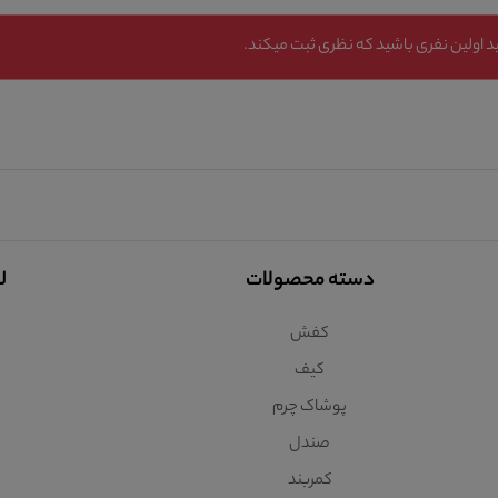
 اولین نفری باشید که نظری ثبت میکند.
دسته محصولات
ل
کفش
کیف
پوشاک چرم
صندل
کمربند