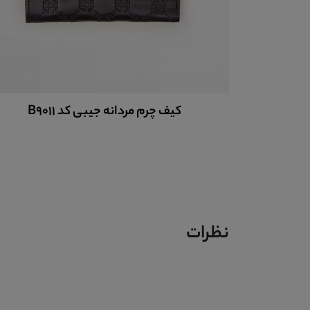
کیف چرم مردانه جیبی کد B9011
نظرات