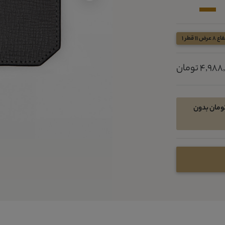
 عرض 11 قطر 1
4,9 تومان
 خرید اقساطی در 4 قسط ماهیانه 810550 تومان بدون