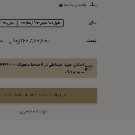
رنگ
راهنمای رنگ ها
سایز
طول50* عرض23* ارتفاع35
طول50* عرض23* ارتفاع35
27,877,200 تومان
قیمت
000
سود و چک
برای خرید ابتدا وارد حساب خود شوید.
جزئیات محصول