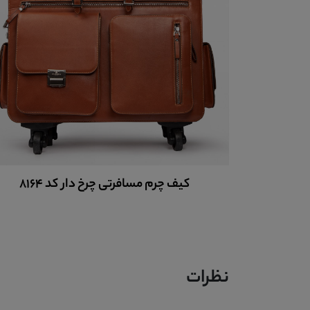
8
کیف مسافرتی چرم کد 8165
نظرات