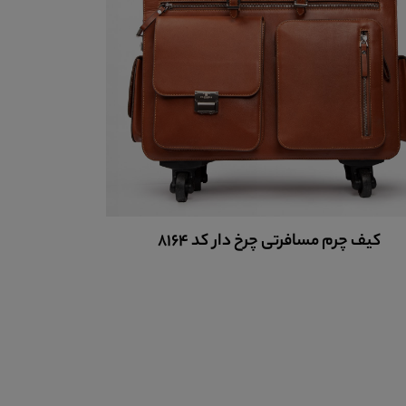
کیف چرم
کیف مسافرتی چرم کد 8165