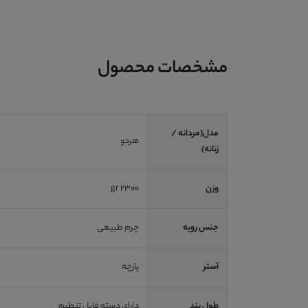
مشخصات محصول
مدل(مردانه /
هردو
زنانه)
وزن
2300 gr
جنس رویه
چرم طبیعی
آستر
پارچه
طول بند
دارای دسته قابل تنظیم