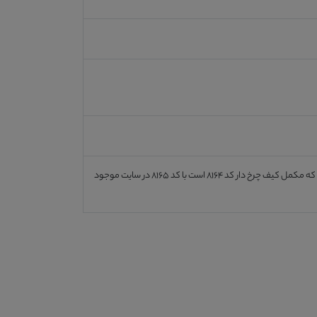
در تصاویری که دارای دو کیف رویه هم میباشند، کیف زیرین که چرخ دار است می باشد. کیف بالایی که مکمل کیف چرخ دار کد 8164 است با کد 8165 در سایت موجود