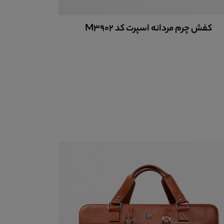
کت چرم مردانه کد PCM111
جاس