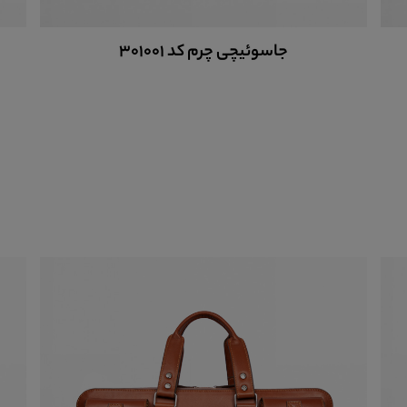
کفش چرم مردانه اسپرت کد M3902