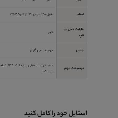
ابعاد
طول50* عرض23* ارتفاع35 cm
قابلیت حمل لپ
خیر
تاپ
جنس
چرم طبیعی گاوی
کیف چرم مسافرتی چرخ دار کد 8164
توضیحات مهم
می باشد.
استایل خود را کامل کنید