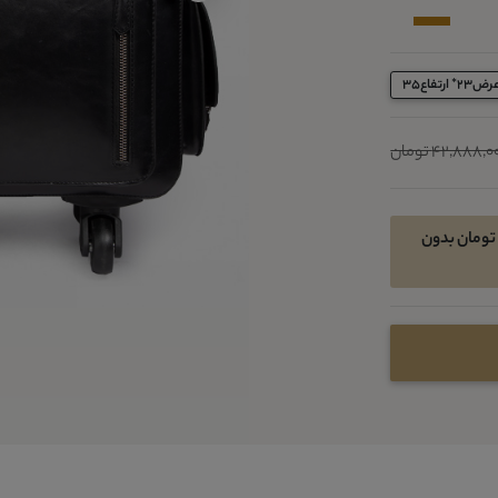
42,888, تومان
امکان خرید اقساطی در 4 قسط ماهیانه 6969300 تومان بدون