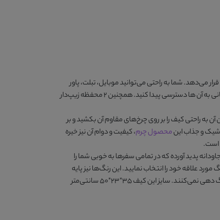
 می‌دهد. شما به راحتی می‌توانید موبایل، تبلت، پاور
بانک، پاسپورت و سایر وسایل مورد نیاز خود را در محفظه‌هایی که با زیپ یا قفل به صورت ایمن بسته می‌شوند، قرار داده و در صورت نیاز به آسانی به آن ها دسترسی پیدا کنید. همچنین ۲ محفظه زیپ‌دار
ن به راحتی کیف را بر روی چرخ‌های مقاوم آن بکشید و بر
ه شیک و جذاب این
محصول چرم
، کیفیت و دوام آن نیز خیره
اودانه پدید آورده که در تمامی سفرها به خوبی شما را
 مورد علاقه خود را انتخاب نمایید. این رنگ‌ها نیز پایه
گیاهی دارند و کاملاً مقاوم و پایدار بوده و در گذر زمان تغییر رنگ نمی‌دهند. همچنین با قرار گرفتن در کنار سایر اشیاء به هیچ عنوان به آن ها رنگ دهی نمی‌کنند. سایز این کیف ۳۵*۲۳*۵۰ سانتی‌متر