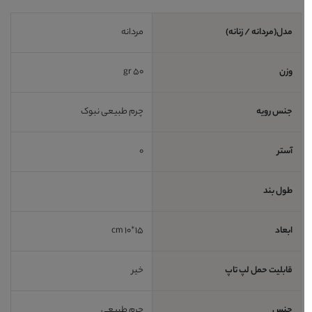
مدل(مردانه / زنانه)
مردانه
وزن
50 gr
جنس رویه
چرم طبیعی نبوک
آستر
0
طول بند
ابعاد
15*10 cm
قابلیت حمل لپ تاپ
خیر
جنس
چرم طبیعی