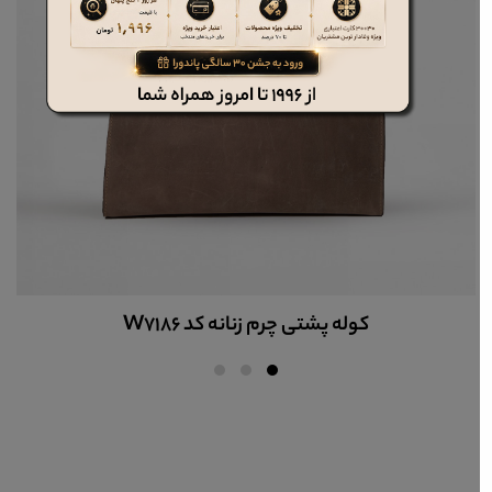
کت چرم مردانه کد PCM154