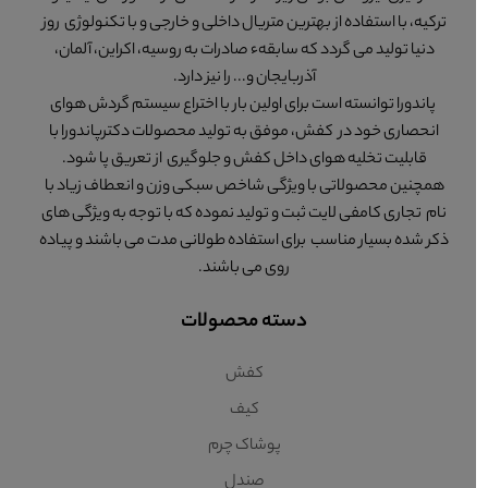
ترکیه، با استفاده از بهترین متریال داخلی و خارجی و با تکنولوژی روز
دنیا تولید می گردد که سابقهء صادرات به روسیه، اکراین، آلمان،
آذربایجان و... را نیز دارد.
پاندورا توانسته است برای اولین بار با اختراع سیستم گردش هوای
انحصاری خود در کفش، موفق به تولید محصولات دکترپاندورا با
قابلیت تخلیه هوای داخل کفش و جلوگیری از تعریق پا شود.
همچنین محصولاتی با ویژگی شاخص سبکی وزن و انعطاف زیاد با
نام تجاری کامفی لایت ثبت و تولید نموده که با توجه به ویژگی های
ذکر شده بسیار مناسب برای استفاده طولانی مدت می باشند و پیاده
روی می باشند.
دسته محصولات
کفش
کیف
پوشاک چرم
صندل