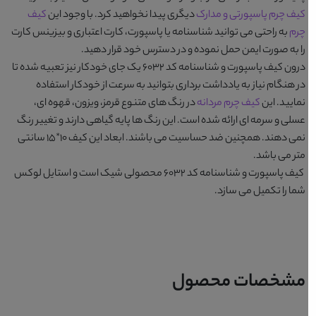
کیف چرم پاسپورتی و مدارک
دیگری پیدا نخواهید کرد. با وجود این
کیف
چرم
به راحتی می توانید شناسنامه یا پاسپورت، کارت اعتباری و بیزینس کارت
را به صورت ایمن حمل نموده و در دسترس خود قرار دهید.
درون
کیف پاسپورت و شناسنامه کد 6032
یک جای خودکار نیز تعبیه شده تا
در هنگام نیاز به یادداشت برداری بتوانید به سرعت از خودکار استفاده
نمایید. این
کیف چرم مردانه
در رنگ های متنوع
قرمز، ویزون، قهوه ای،
عسلی و سرمه ای
ارائه شده است. این رنگ ها پایه گیاهی دارند و تغییر رنگ
نمی دهند. همچنین ضد حساسیت می باشند. ابعاد این کیف 10*15 سانتی
متر می باشد.
کیف پاسپورت و شناسنامه کد 6032
محصولی شیک است و استایل لوکس
شما را تکمیل می سازد.
مشخصات محصول