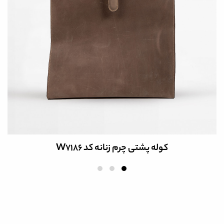
کت چرم مردانه کد PCM154