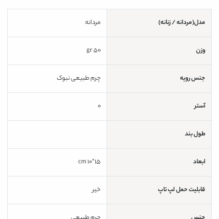
مدل(مردانه / زنانه)
مردانه
وزن
50 gr
جنس رویه
چرم طبیعی نبوک
آستر
0
طول بند
ابعاد
15*10 cm
قابلیت حمل لپ تاپ
خیر
جنس
چرم طبیعی