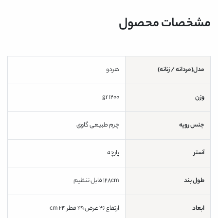
مشخصات محصول
مدل(مردانه / زنانه)
هردو
وزن
1200 gr
جنس رویه
چرم طبیعی گاوی
آستر
پارچه
طول بند
128cm قابل تنظیم
ابعاد
ارتفاع 26 عرض 49 قطر 24 cm