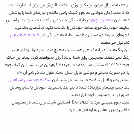
توجه به متریال مرغوب و تکنولوژی ساخت بالای آن می‌توان انتظار داشت
که تا مدت زمان طولانی سالم و شیک باقی مانده و نیازهای شما را پوشش
دهد. این
محصول چرم
در طیف رنگی متنوعی ارائه شده تا بتوانید بر اساس
سلیقه خود رنگ مورد علاقه خودتان را انتخاب کنید. رنگ‌های
مشکی،
قهوه‌ای، سرمه‌ای، عسلی و طوسی
طیف‌های رنگی این
کیف چرم طبیعی
را
تشکیل می‌دهند.
این رنگ‌ها دارای پایه گیاهی هستند و به هیچ عنوان در طول زمان تغییر
رنگ نمی‌دهند. همچنین برای شما ایجاد آلرژی نخواهند کرد. ابعاد این ساک
چرم ۲۴*۴۹*۲۶ سانتی‌متر بوده و دارای ۱۲۰۰ گرم وزن می باشد. این کیف چرم
به دو صورت دستی و دوشی قابل حمل است. طول بند دوشی آن ۱۲۸
سانتی‌متر و قابل تنظیم می‌باشد. در پشت این
ساک چرم دستی مسافرتی
یک جیب زیپ‌دار قرار داده شده تا بتوانید پاسپورت، موبایل یا سایر وسایل
ضروری را در دسترس خود قرار دهید.
کیف چرم طبیعی مردانه کدB8079
استایلی شیک برای شما در سفرهای
داخلی و بین المللی به ارمغان می‌آورد.