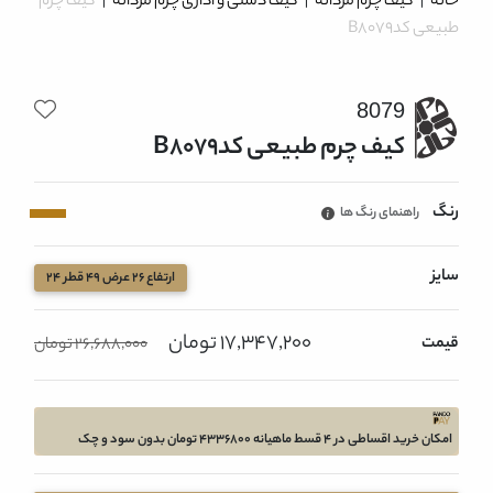
خانه
|
کیف چرم مردانه
|
کیف دستی و اداری چرم مردانه
|
کیف چرم
طبیعی کدB8079
8079
کیف چرم طبیعی کدB8079
رنگ
راهنمای رنگ ها
سایز
ارتفاع 26 عرض 49 قطر 24
17,347,200 تومان
قیمت
26,688,000 تومان
امکان خرید اقساطی در 4 قسط ماهیانه 4336800 تومان بدون سود و چک