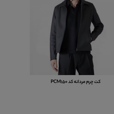
کفش چر
کت چرم مردانه کد PCM150