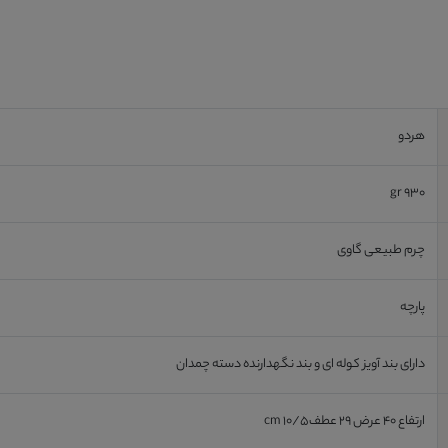
هردو
930 gr
چرم طبیعی گاوی
پارچه
دارای بند آویز کوله ای و بند نگهدارنده دسته چمدان
ارتفاع 40 عرض 29 عطف10/5 cm