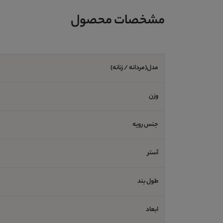
مشخصات محصول
مدل(مردانه / زنانه)
وزن
جنس رویه
آستر
طول بند
ابعاد