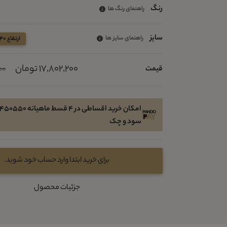
رنگ
راهنمای رنگ ها
سایز
راهنمای سایز ها
ارتفاع 40 عرض 29 قطر10/5
17,802,200 تومان
قیمت
000
سود و چک
برای خرید ابتدا وارد حساب خود شوید.
جزئیات محصول