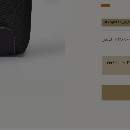
27,388, تومان
امکان خرید اقساطی در 4 قسط ماهیانه 4450550 تومان بدون