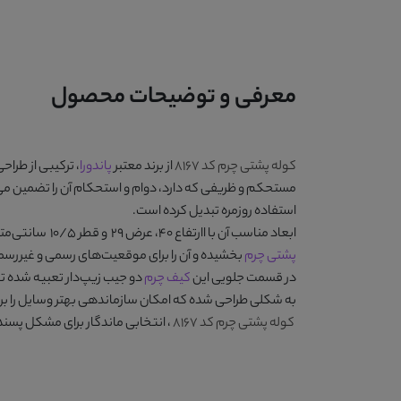
معرفی و توضیحات محصول
کوله پشتی چرم کد 8167
از برند معتبر
پاندورا
، ترکیبی از طراح
استفاده روزمره تبدیل کرده است.
ابعاد مناسب آن با اارتفاع 40، عرض 29 و قطر 10/5 سانتی‌متر، فضای کافی برای نگهداری انواع وسایل شخصی، لپ‌تاپ و مدارک را فراهم می‌کند. رنگ
پشتی چرم
بخشیده و آن را برای موقعیت‌های رسمی و غیررسم
در قسمت جلویی این
کیف چرم
دو جیب زیپ‌دار تعبیه شده تا
به شکلی طراحی شده که امکان سازماندهی بهتر وسایل را بر
کوله پشتی چرم کد 8167
، انتخابی ماندگار برای مشکل‌ پسن