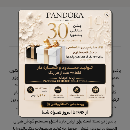
چرم پاندورا را در شبکه های اجتماعی دنبال کنید
پاندورا
پاندورا در سال 1375 در تهران - ایران تاسیس گردید و از آن زمان تاکنون
همواره یکی از پیشروان ایران در همگامی با مد، کیفیت و تکنولوژی
روز دنیا بوده است. محصولات برند پاندورا در داخل کشور و با به
کارگیری نیروهای بومی زیر نظر کارشناسانی از کشورهای ایتالیا و
ترکیه، با استفاده از بهترین متریال داخلی و خارجی و با تکنولوژی روز
دنیا تولید می گردد که سابقهء صادرات به روسیه، اکراین، آلمان،
آذربایجان و... را نیز دارد.
پاندورا توانسته است برای اولین بار با اختراع سیستم گردش هوای
انحصاری خود در کفش، موفق به تولید محصولات دکترپاندورا با